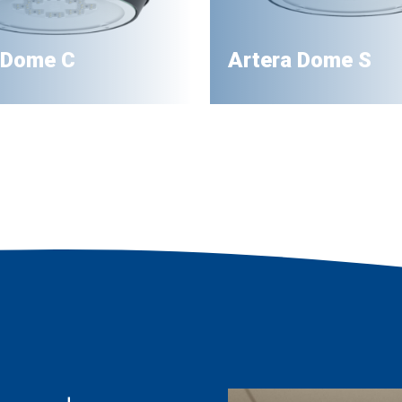
 Dome C
Artera Dome S