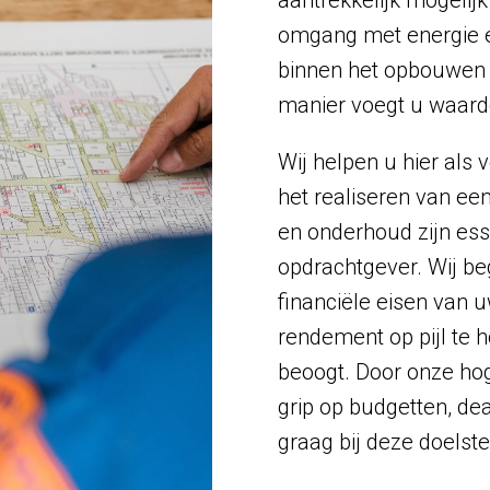
aantrekkelijk mogelijk
omgang met energie e
binnen het opbouwen 
manier voegt u waarde
Wij helpen u hier als v
het realiseren van ee
en onderhoud zijn es
opdrachtgever. Wij be
financiële eisen van u
rendement op pijl te h
beoogt. Door onze hog
grip op budgetten, de
graag bij deze doelste