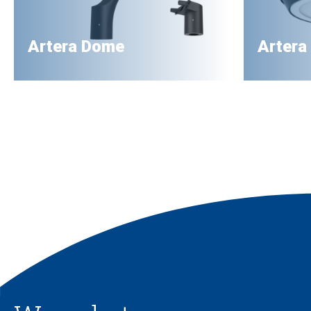
Artera Dome
Artera