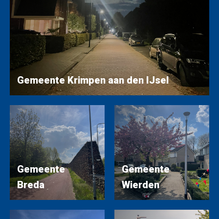
Gemeente Krimpen aan den IJsel
Gemeente
Gemeente
Breda
Wierden