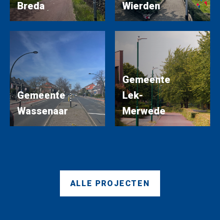
Breda
Wierden
Gemeente
Gemeente
Lek-
Wassenaar
Merwede
ALLE PROJECTEN