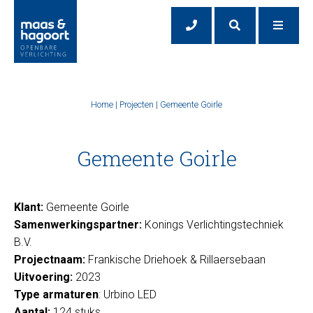
Home
|
Projecten
|
Gemeente Goirle
Gemeente Goirle
Klant:
Gemeente Goirle
Samenwerkingspartner:
Konings Verlichtingstechniek
B.V.
Projectnaam:
Frankische Driehoek & Rillaersebaan
Uitvoering:
2023
Type armaturen
: Urbino LED
Aantal:
124 stuks