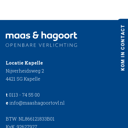
KOM IN CONTACT
Locatie Kapelle
Nijverheidsweg 2
4421 SG Kapelle
t
0113 - 74 55 00
e
info@maashagoortovl.nl
BTW: NL866121833B01
KvK: 92627927