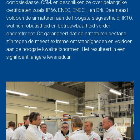
corrosieklasse, C5M, en beschikken ze over belangrijke
certificaten zoals IP66, ENEC, ENEC+, en D4i. Daarnaast
voldoen de armaturen aan de hoogste slagvastheid, IK10,
wat hun robuustheid en betrouwbaarheid verder
onderstreept. Dit garandeert dat de armaturen bestand
zijn tegen de meest extreme omstandigheden en voldoen
aan de hoogste kwaliteitsnormen. Het resulteert in een
significant langere levensduur.