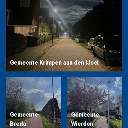
Gemeente Krimpen aan den IJsel
Gemeente
Gemeente
Breda
Wierden