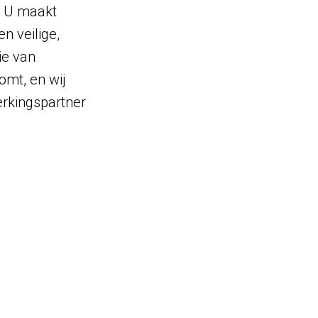
. U maakt
n veilige,
ie van
omt, en wij
erkingspartner