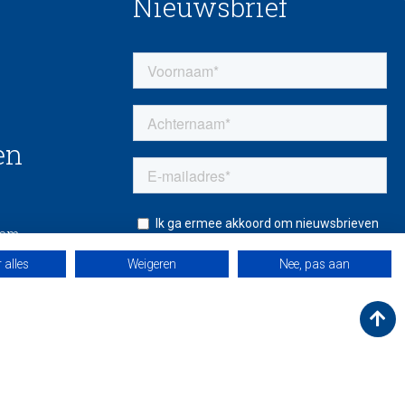
Nieuwsbrief
en
eem
 alles
Weigeren
Nee, pas aan