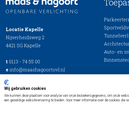
Toepa
Parkeerterr
Sportveldv
Locatie Kapelle
Tunnelverl
Nijverheidsweg 2
Architectur
4421 SG Kapelle
Auto- en s
Binnensted
t
0113 - 74 55 00
e
info@maashagoortovl.nl
BTW: NL866121833B01
Wij gebruiken cookies
KvK: 92627927
We kunnen deze plaatsen voor analyse van onze bezoekersgegevens, om onze website
een geweldige website-ervaring te bieden. Voor meer informatie over de cookies die w