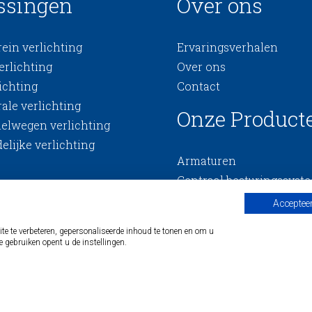
ssingen
Over ons
ein verlichting
Ervaringsverhalen
erlichting
Over ons
ichting
Contact
ale verlichting
Onze Product
nelwegen verlichting
elijke verlichting
Armaturen
Centraal besturingssyst
Controllers & sensoren
Accepteer
 te verbeteren, gepersonaliseerde inhoud te tonen en om u
e gebruiken opent u de instellingen.