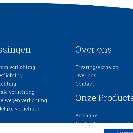
ssingen
Over ons
ein verlichting
Ervaringsverhalen
erlichting
Over ons
ichting
Contact
ale verlichting
Onze Product
nelwegen verlichting
elijke verlichting
Armaturen
Centraal besturingssyst
Controllers & sensoren