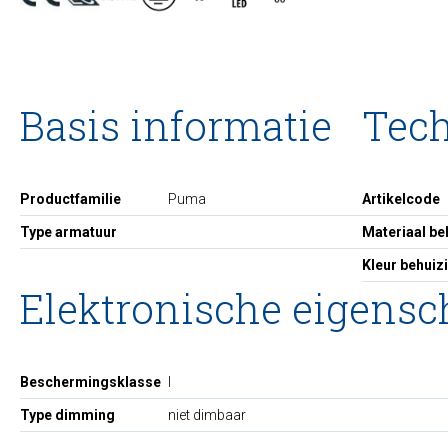
Basis informatie
Tec
Productfamilie
Puma
Artikelcode
Type armatuur
Materiaal be
Kleur behuiz
Elektronische eigens
Beschermingsklasse
I
Type dimming
niet dimbaar