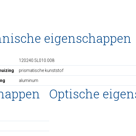
hnische eigenschappen
120240.5L010.008
huizing
prismatische kunststof
ing
aluminum
chappen
Optische eige