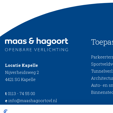
Toepa
Parkeerterr
Sportveldv
Locatie Kapelle
Tunnelverl
Nijverheidsweg 2
Architectur
4421 SG Kapelle
Auto- en s
Binnensted
t
0113 - 74 55 00
e
info@maashagoortovl.nl