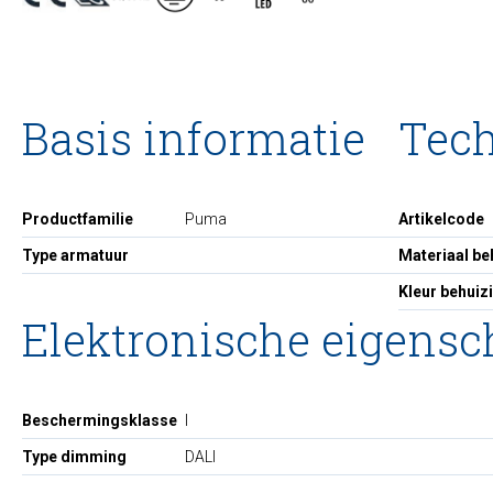
Basis informatie
Tec
Productfamilie
Puma
Artikelcode
Type armatuur
Materiaal be
Kleur behuiz
Elektronische eigens
Beschermingsklasse
I
Type dimming
DALI