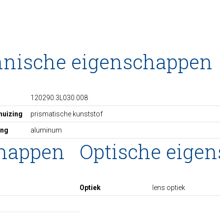
hnische eigenschappen
120290.3L030.008
huizing
prismatische kunststof
ing
aluminum
chappen
Optische eige
Optiek
lens optiek