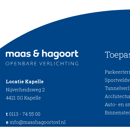
Toepa
Parkeerterr
Sportveldv
Locatie Kapelle
Tunnelverl
Nijverheidsweg 2
Architectur
4421 SG Kapelle
Auto- en s
Binnensted
t
0113 - 74 55 00
e
info@maashagoortovl.nl