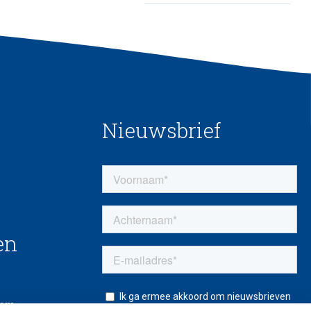
Nieuwsbrief
en
eem