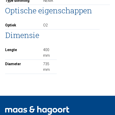
Type dimming
NEMA
Optische eigenschappen
Optiek
O2
Dimensie
Lengte
400
mm
Diameter
735
mm