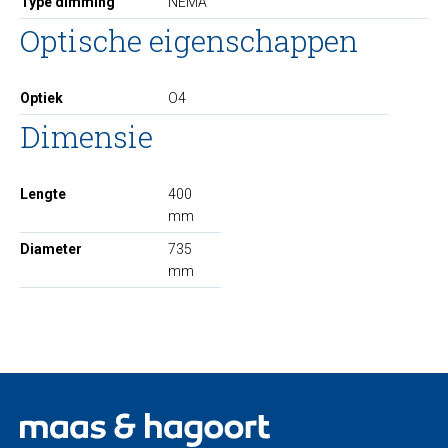
Type dimming
NEMA
Optische eigenschappen
Optiek
O4
Dimensie
Lengte
400
mm
Diameter
735
mm