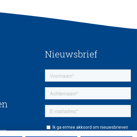
Nieuwsbrief
en
eem