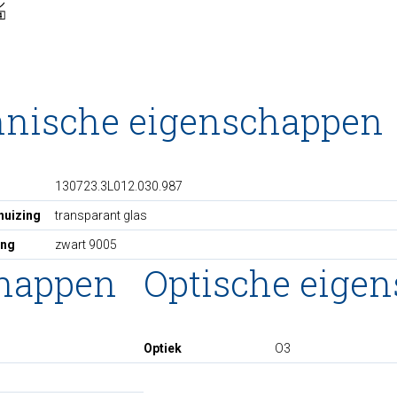
hnische eigenschappen
130723.3L012.030.987
huizing
transparant glas
ing
zwart 9005
chappen
Optische eige
Optiek
O3