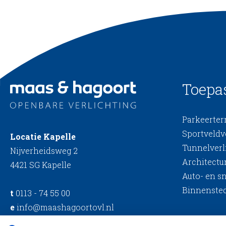
Toepa
Parkeerterr
Sportveldv
Locatie Kapelle
Tunnelverl
Nijverheidsweg 2
Architectur
4421 SG Kapelle
Auto- en s
Binnensted
t
0113 - 74 55 00
e
info@maashagoortovl.nl