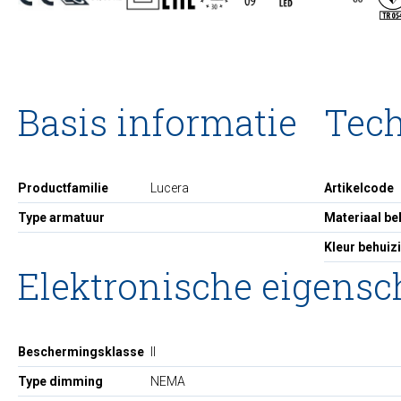
Basis informatie
Tec
Productfamilie
Lucera
Artikelcode
Type armatuur
Materiaal be
Kleur behuiz
Elektronische eigens
Beschermingsklasse
II
Type dimming
NEMA