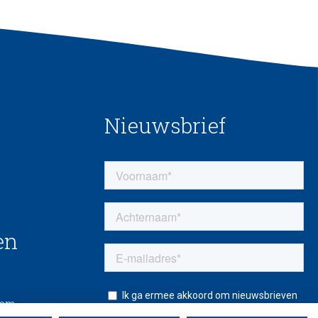
Nieuwsbrief
en
eem