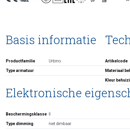
Basis informatie
Tec
Productfamilie
Urbino
Artikelcode
Type armatuur
Materiaal be
Kleur behuiz
Elektronische eigens
Beschermingsklasse
II
Type dimming
niet dimbaar