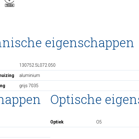
hnische eigenschappen
130752.5L072.050
huizing
aluminium
ing
grijs 7035
chappen
Optische eige
Optiek
O5