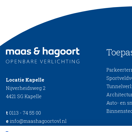
Toepa
Parkeerterr
Sportveldv
Locatie Kapelle
Tunnelverl
Nijverheidsweg 2
Architectur
4421 SG Kapelle
Auto- en s
Binnensted
t
0113 - 74 55 00
e
info@maashagoortovl.nl