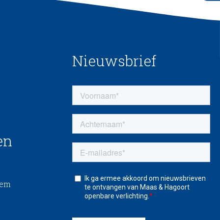
Nieuwsbrief
en
eem