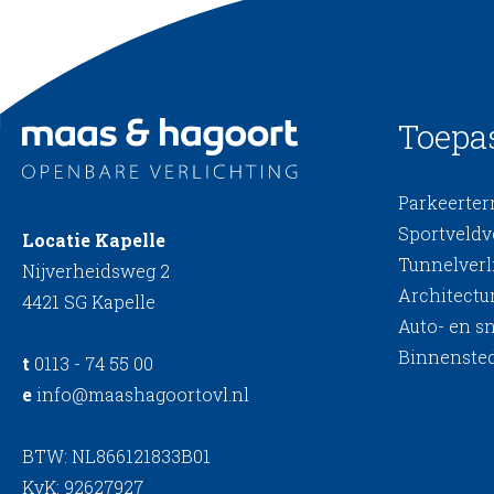
Toepa
Parkeerterr
Sportveldv
Locatie Kapelle
Tunnelverl
Nijverheidsweg 2
Architectur
4421 SG Kapelle
Auto- en s
Binnensted
t
0113 - 74 55 00
e
info@maashagoortovl.nl
BTW: NL866121833B01
KvK: 92627927