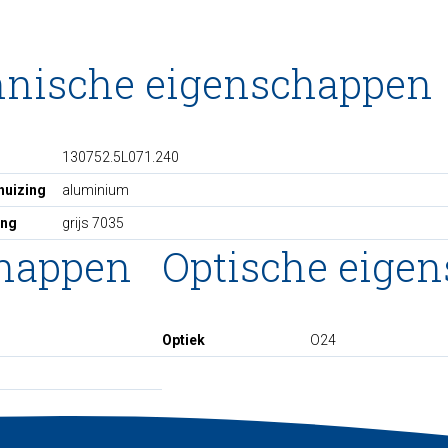
hnische eigenschappen
130752.5L071.240
huizing
aluminium
ing
grijs 7035
chappen
Optische eige
Optiek
O24