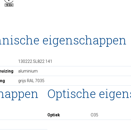
hnische eigenschappen
130222.5L822.141
huizing
aluminium
ing
grijs RAL 7035
chappen
Optische eige
Optiek
O35