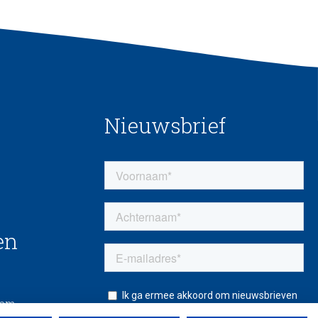
Nieuwsbrief
en
eem