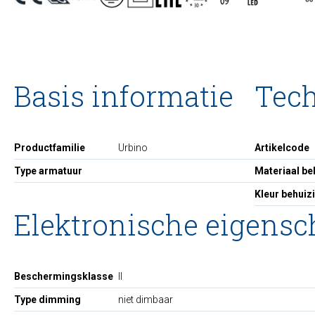
Basis informatie
Tec
Productfamilie
Urbino
Artikelcode
Type armatuur
Materiaal be
Kleur behuiz
Elektronische eigens
Beschermingsklasse
II
Type dimming
niet dimbaar