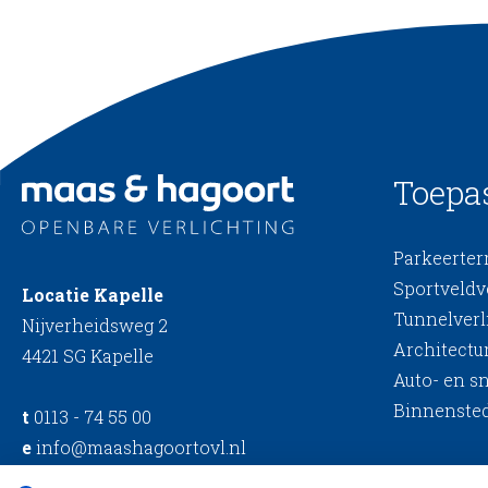
Toepa
Parkeerterr
Sportveldv
Locatie Kapelle
Tunnelverl
Nijverheidsweg 2
Architectur
4421 SG Kapelle
Auto- en s
Binnensted
t
0113 - 74 55 00
e
info@maashagoortovl.nl