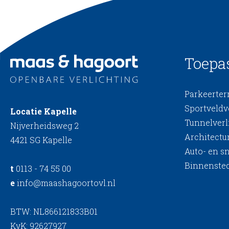
Toepa
Parkeerterr
Sportveldv
Locatie Kapelle
Tunnelverl
Nijverheidsweg 2
Architectur
4421 SG Kapelle
Auto- en s
Binnensted
t
0113 - 74 55 00
e
info@maashagoortovl.nl
BTW: NL866121833B01
KvK: 92627927