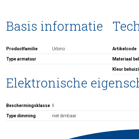
Basis informatie
Tec
Productfamilie
Urbino
Artikelcode
Type armatuur
Materiaal be
Kleur behuiz
Elektronische eigens
Beschermingsklasse
II
Type dimming
niet dimbaar