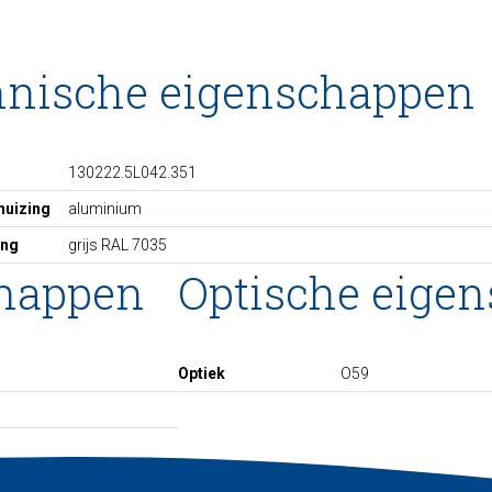
hnische eigenschappen
130222.5L042.351
huizing
aluminium
ing
grijs RAL 7035
chappen
Optische eige
Optiek
O59