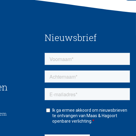
Nieuwsbrief
en
eem