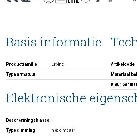
Basis informatie
Tec
Productfamilie
Urbino
Artikelcode
Type armatuur
Materiaal be
Kleur behuiz
Elektronische eigens
Beschermingsklasse
II
Type dimming
niet dimbaar