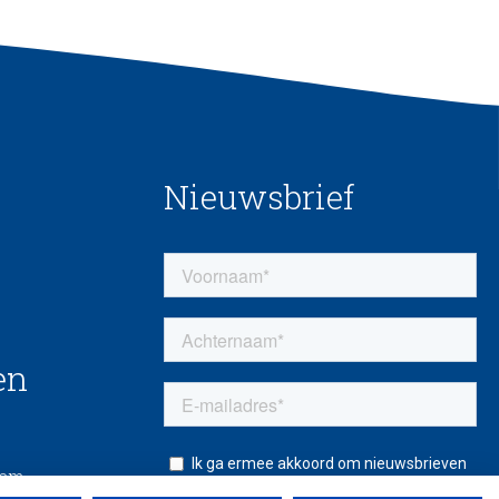
Nieuwsbrief
en
eem