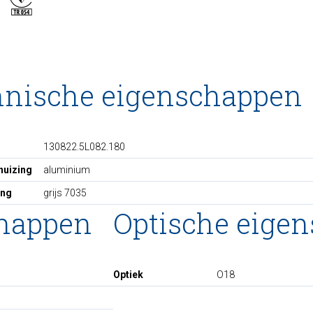
hnische eigenschappen
130822.5L082.180
huizing
aluminium
ing
grijs 7035
chappen
Optische eige
Optiek
O18