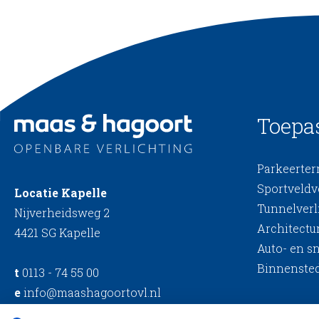
Toepa
Parkeerterr
Sportveldv
Locatie Kapelle
Tunnelverl
Nijverheidsweg 2
Architectur
4421 SG Kapelle
Auto- en s
Binnensted
t
0113 - 74 55 00
e
info@maashagoortovl.nl