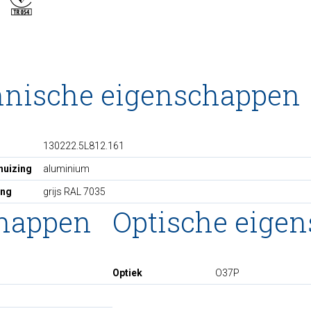
hnische eigenschappen
130222.5L812.161
huizing
aluminium
ing
grijs RAL 7035
chappen
Optische eige
Optiek
O37P