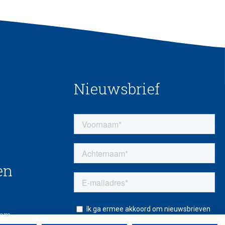
Nieuwsbrief
en
eem