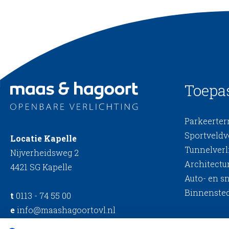
Toepa
Parkeerterr
Sportveldv
Locatie Kapelle
Tunnelverl
Nijverheidsweg 2
Architectur
4421 SG Kapelle
Auto- en s
Binnensted
t
0113 - 74 55 00
e
info@maashagoortovl.nl