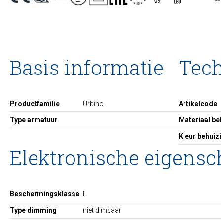
Basis informatie
Tec
Productfamilie
Urbino
Artikelcode
Type armatuur
Materiaal be
Kleur behuiz
Elektronische eigens
Beschermingsklasse
II
Type dimming
niet dimbaar