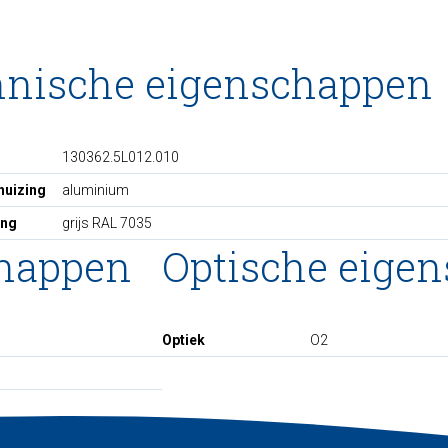
hnische eigenschappen
130362.5L012.010
huizing
aluminium
ing
grijs RAL 7035
chappen
Optische eige
Optiek
O2