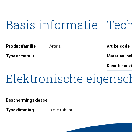
Basis informatie
Tec
Productfamilie
Artera
Artikelcode
Type armatuur
Materiaal be
Kleur behuiz
Elektronische eigens
Beschermingsklasse
II
Type dimming
niet dimbaar