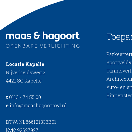
Toepa
Parkeerterr
Sportveldv
Locatie Kapelle
Tunnelverl
Nijverheidsweg 2
Architectur
4421 SG Kapelle
Auto- en s
Binnensted
t
0113 - 74 55 00
e
info@maashagoortovl.nl
BTW: NL866121833B01
KvK: 92627927