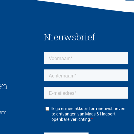
Nieuwsbrief
en
eem