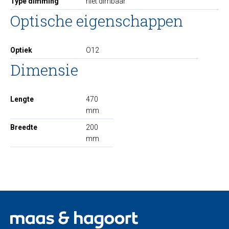
Type dimming
niet dimbaar
Optische eigenschappen
Optiek
O12
Dimensie
Lengte
470
mm
Breedte
200
mm