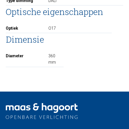
Type dimming
DALI
Optische eigenschappen
Optiek
O17
Dimensie
Diameter
360
mm