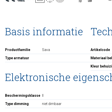
Basis informatie
Tec
Productfamilie
Sava
Artikelcode
Type armatuur
Materiaal be
Kleur behuiz
Elektronische eigens
Beschermingsklasse
II
Type dimming
niet dimbaar