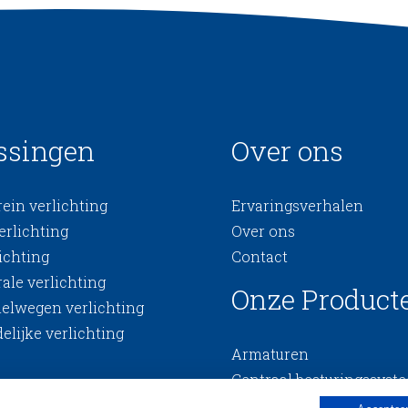
ssingen
Over ons
ein verlichting
Ervaringsverhalen
erlichting
Over ons
ichting
Contact
ale verlichting
Onze Product
nelwegen verlichting
elijke verlichting
Armaturen
Centraal besturingssyst
Controllers & sensoren