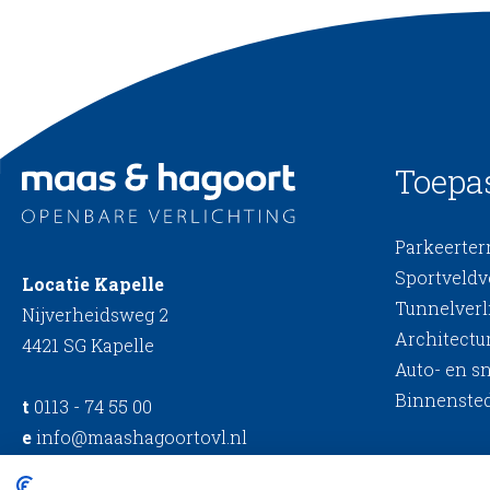
Toepa
Parkeerterr
Sportveldv
Locatie Kapelle
Tunnelverl
Nijverheidsweg 2
Architectur
4421 SG Kapelle
Auto- en s
Binnensted
t
0113 - 74 55 00
e
info@maashagoortovl.nl