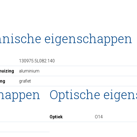
hnische eigenschappen
130975.5L082.140
huizing
aluminium
ing
grafiet
chappen
Optische eige
Optiek
O14