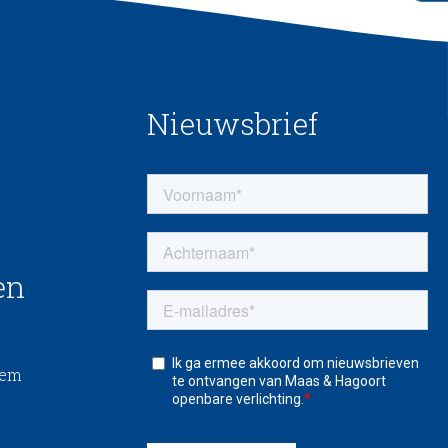
Nieuwsbrief
en
eem