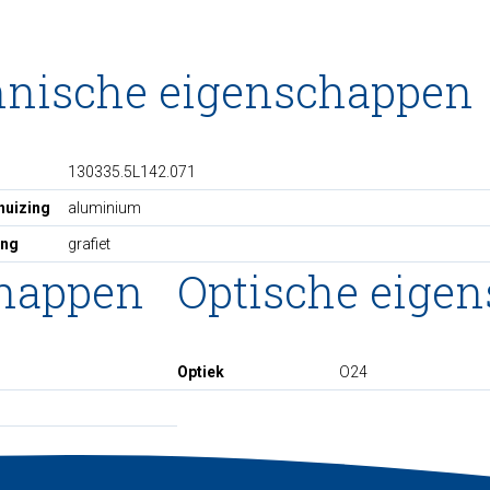
hnische eigenschappen
130335.5L142.071
huizing
aluminium
ing
grafiet
chappen
Optische eige
Optiek
O24