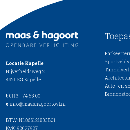
Toepa
Parkeerterr
Sportveldv
Locatie Kapelle
Tunnelverl
Nijverheidsweg 2
Architectur
4421 SG Kapelle
Auto- en s
Binnensted
t
0113 - 74 55 00
e
info@maashagoortovl.nl
BTW: NL866121833B01
KvK: 92627927