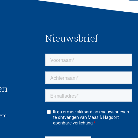
Nieuwsbrief
en
eem