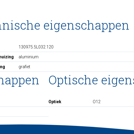
hnische eigenschappen
130975.5L032.120
huizing
aluminium
ing
grafiet
chappen
Optische eige
Optiek
O12