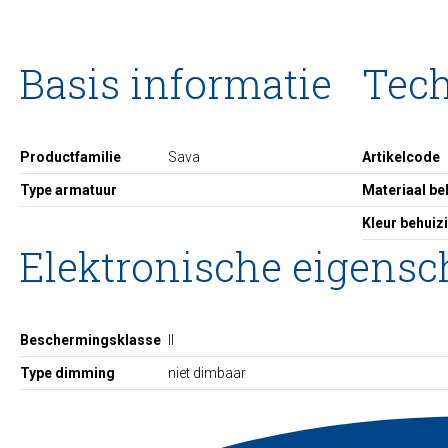
Basis informatie
Tec
Productfamilie
Sava
Artikelcode
Type armatuur
Materiaal be
Kleur behuiz
Elektronische eigens
Beschermingsklasse
II
Type dimming
niet dimbaar