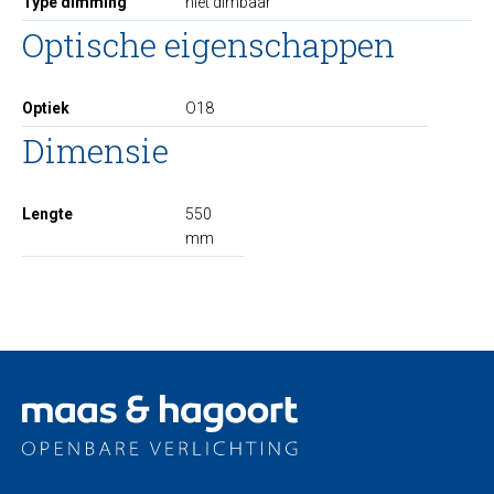
Type dimming
niet dimbaar
Optische eigenschappen
Optiek
O18
Dimensie
Lengte
550
mm