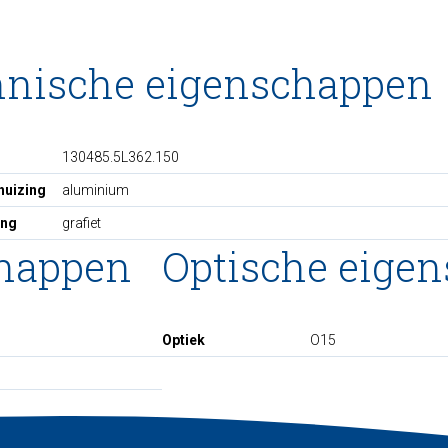
hnische eigenschappen
130485.5L362.150
huizing
aluminium
ing
grafiet
chappen
Optische eige
Optiek
O15