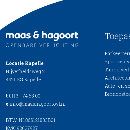
Toepa
Parkeerterr
Sportveldv
Locatie Kapelle
Tunnelverl
Nijverheidsweg 2
Architectur
4421 SG Kapelle
Auto- en s
Binnensted
t
0113 - 74 55 00
e
info@maashagoortovl.nl
BTW: NL866121833B01
KvK: 92627927