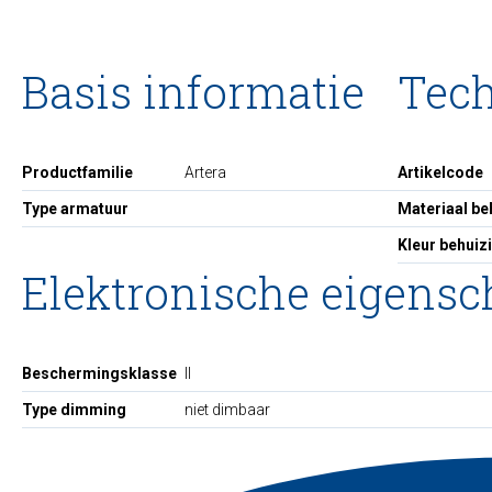
Basis informatie
Tec
Productfamilie
Artera
Artikelcode
Type armatuur
Materiaal be
Kleur behuiz
Elektronische eigens
Beschermingsklasse
II
Type dimming
niet dimbaar