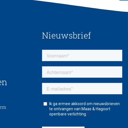
Nieuwsbrief
en
eem