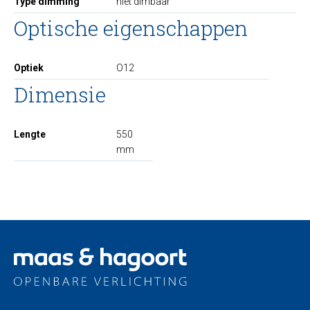
Type dimming
niet dimbaar
Optische eigenschappen
Optiek
O12
Dimensie
Lengte
550
mm