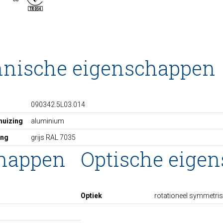
hnische eigenschappen
090342.5L03.014
huizing
aluminium
ing
grijs RAL 7035
chappen
Optische eige
Optiek
rotationeel symmetri