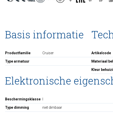
Basis informatie
Tec
Productfamilie
Cruiser
Artikelcode
Type armatuur
Materiaal be
Kleur behuiz
Elektronische eigens
Beschermingsklasse
I
Type dimming
niet dimbaar