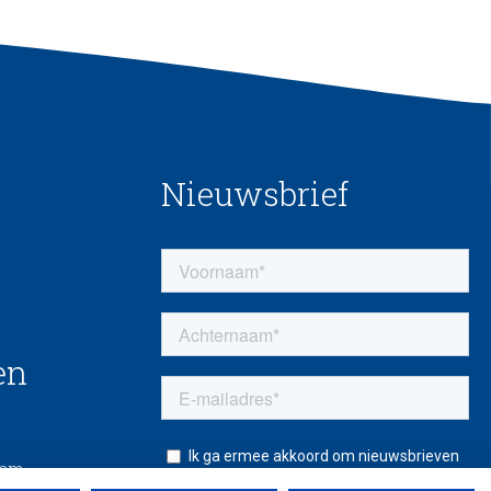
Nieuwsbrief
en
eem