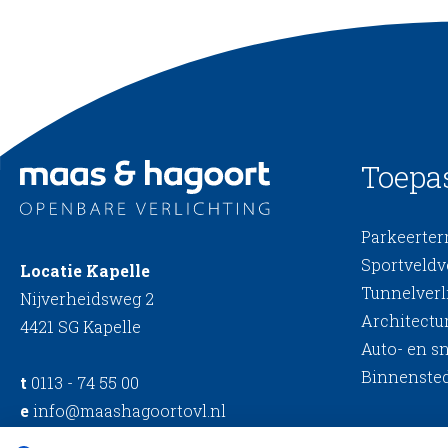
Toepa
Parkeerterr
Sportveldv
Locatie Kapelle
Tunnelverl
Nijverheidsweg 2
Architectur
4421 SG Kapelle
Auto- en s
Binnensted
t
0113 - 74 55 00
e
info@maashagoortovl.nl