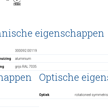
hnische eigenschappen
300092.00119
huizing
aluminium
ing
grijs RAL 7035
chappen
Optische eige
Optiek
rotationeel symmetri