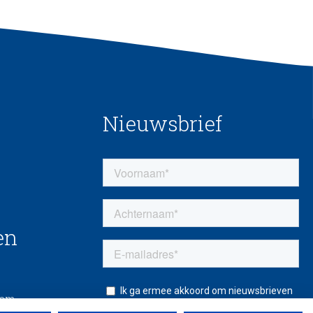
Nieuwsbrief
en
eem