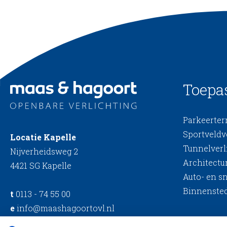
Toepa
Parkeerterr
Sportveldv
Locatie Kapelle
Tunnelverl
Nijverheidsweg 2
Architectur
4421 SG Kapelle
Auto- en s
Binnensted
t
0113 - 74 55 00
e
info@maashagoortovl.nl