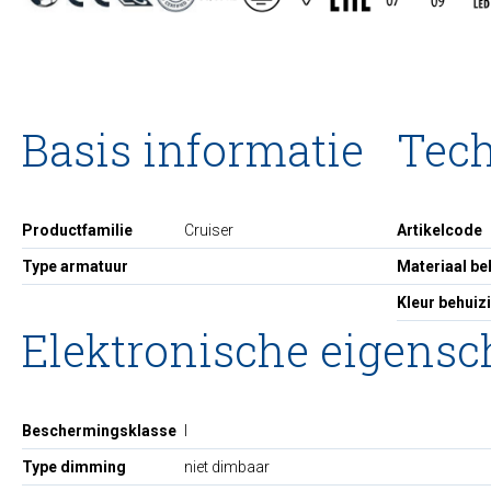
Basis informatie
Tec
Productfamilie
Cruiser
Artikelcode
Type armatuur
Materiaal be
Kleur behuiz
Elektronische eigens
Beschermingsklasse
I
Type dimming
niet dimbaar