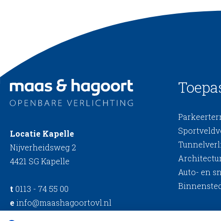
Toepa
Parkeerterr
Sportveldv
Locatie Kapelle
Tunnelverl
Nijverheidsweg 2
Architectur
4421 SG Kapelle
Auto- en s
Binnensted
t
0113 - 74 55 00
e
info@maashagoortovl.nl