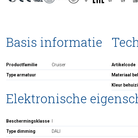
Basis informatie
Tec
Productfamilie
Cruiser
Artikelcode
Type armatuur
Materiaal be
Kleur behuiz
Elektronische eigens
Beschermingsklasse
I
Type dimming
DALI