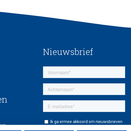
Nieuwsbrief
en
eem