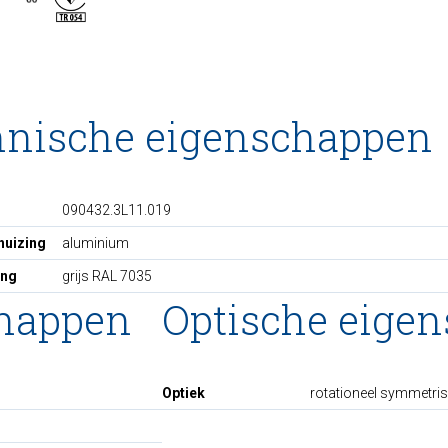
hnische eigenschappen
090432.3L11.019
huizing
aluminium
ing
grijs RAL 7035
chappen
Optische eige
Optiek
rotationeel symmetri