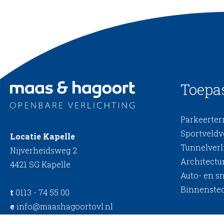
Toepa
Parkeerterr
Sportveldv
Locatie Kapelle
Tunnelverl
Nijverheidsweg 2
Architectur
4421 SG Kapelle
Auto- en s
Binnensted
t
0113 - 74 55 00
e
info@maashagoortovl.nl