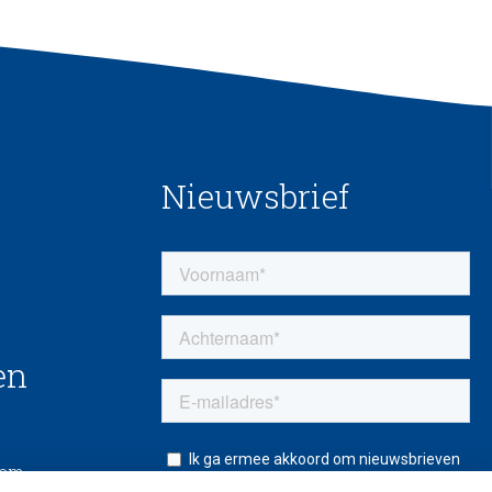
Nieuwsbrief
en
eem